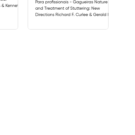
Para profissionais - Gagueiras Nature
s & Kenneth
and Treatment of Stuttering: New
ommunication
Directions Richard F. Curlee & Gerald M.
blishing
Siegel, 2nd edition, Allyn and Bacon, 1997.
 datado
Maiores informações. Part One:
ring: Issues
CHILDHOOD STUTTERING 1.
L. Myers &
Epidemiology and Genetics of Stuttering
 2:
(Susan Felsenfeld) 2. Home Environment
uttering
and Parent-Child Interaction in
Rustin)
Childhood Stuttering (Ehud Yairi) 3.
ering
Disfluency Characteristics of Childhood
r 4: C
Stuttering (Ehud Yairi) 4. Learning and its
Role in Stuttering Development (C. Wo