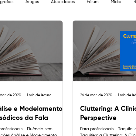
ografias
Artigos
Atualidades
Fórum
Mídia
R
mar. de 2020
1 min de leitura
26 de mar. de 2020
1 min de le
lise e Modelamento
Cluttering: A Clini
sódicos da Fala
Perspective
profissionais - Fluência sem
Para profissionais - Taquilali
ações Análise e Modelamento
Taquifemia Cluttering: A Clin