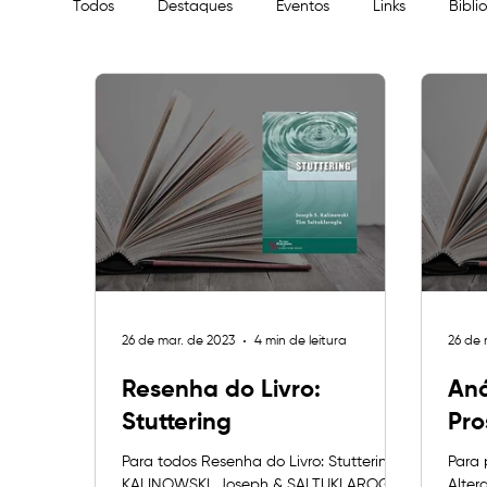
Todos
Destaques
Eventos
Links
Bibli
Fluência
IBFEduc
26 de mar. de 2023
4 min de leitura
26 de 
Resenha do Livro:
Aná
Stuttering
Pro
Para todos Resenha do Livro: Stuttering
Para 
KALINOWSKI, Joseph & SALTUKLAROGLU,
Alter