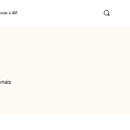
poie o IBF
onais