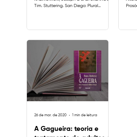
Tim. Stuttering. San Diego: Plural
Prosó
Publishing, 2006. Joseph Kalinowski e Tim
Barbo
Saltuklaroglu são pessoas que
Lingü
gaguejam e que fazem parte da equipe
infor
de pesquisadores que desenvolveu o
speec
Speech Easy®, aparelho criado a partir
persp
dos achados das pesquisas sobre o
the h
fenômeno da fala em coro (choral
commu
speech), que é a neutralização de uma
(Gerá
fala gaguejada em função da fala
spee
simultânea com outras pessoas. Em seu
(Fred
livro, os
Portu
26 de mar. de 2020
1 min de leitura
A Gagueira: teoria e