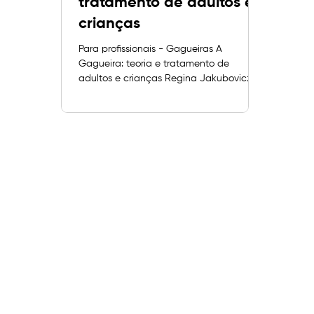
tratamento de adultos e
crianças
Para profissionais - Gagueiras A
Gagueira: teoria e tratamento de
adultos e crianças Regina Jakubovicz, 4ª
edição, Editora Revinter, 1992. Há anos
atrás, a perplexidade, a impotência e a
curiosidade eram justificáveis. Pouco ou
nada se sabia sobre gagueira, as suas
causas e o seu tratamento. Mas a
Fonoaudiologia se desenvolveu, cresceu,
tornou-se uma ciência e, como tal,
passou a pesquisar com métodos
científicos as bases das desordens da
comunicação humana. A gagueira
merece