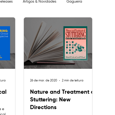
eleases
Artigos & Novidades
Gagueira
itura
26 de mar. de 2020
2 min de leitura
cal
Nature and Treatment of
Stuttering: New
Directions
a e
ical