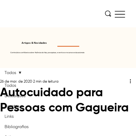
Artigos & Novidades
Conteúdos confiáveis sobre fluência da fala, pesquisas, eventos e recursos educacionais
Todos
26 de mar. de 2020
2 min de leitura
Todos
Autocuidado para
Destaques
Pessoas com Gagueira
Eventos
Links
Bibliografias