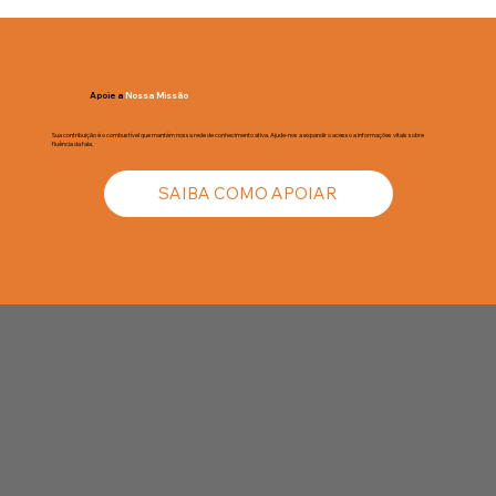
Mitos e Verdades sobre a Gagueira -
Parte IV
Apoie a
Nossa Missão
Sua contribuição é o combustível que mantém nossa rede de conhecimento ativa. Ajude-nos a expandir o acesso a informações vitais sobre
fluência da fala.
SAIBA COMO APOIAR