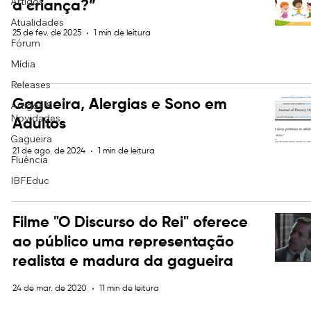
Artigos
a criança?”
Atualidades
25 de fev. de 2025
1 min de leitura
Fórum
Mídia
Releases
Gagueira, Alergias e Sono em
Artigos &
Novidades
Adultos
Gagueira
21 de ago. de 2024
1 min de leitura
Fluência
IBFEduc
Filme "O Discurso do Rei" oferece
ao público uma representação
realista e madura da gagueira
24 de mar. de 2020
11 min de leitura