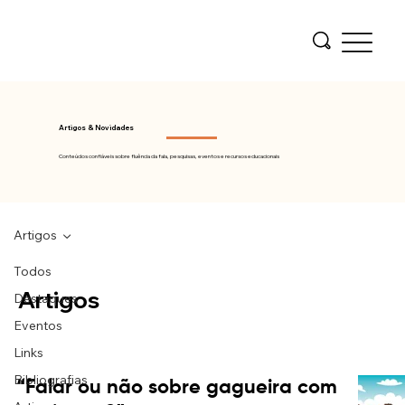
Artigos & Novidades
Conteúdos confiáveis sobre fluência da fala, pesquisas, eventos e recursos educacionais
Artigos
Todos
Artigos
Destaques
Eventos
Links
Bibliografias
“Falar ou não sobre gagueira com