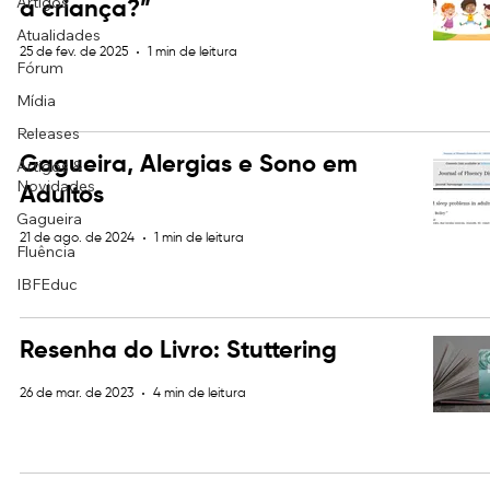
Artigos
a criança?”
Atualidades
25 de fev. de 2025
1 min de leitura
Fórum
Mídia
Releases
Gagueira, Alergias e Sono em
Artigos &
Novidades
Adultos
Gagueira
21 de ago. de 2024
1 min de leitura
Fluência
IBFEduc
Resenha do Livro: Stuttering
26 de mar. de 2023
4 min de leitura