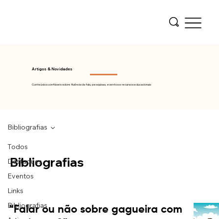
Artigos & Novidades
Conteúdos confiáveis sobre fluência da fala, pesquisas, eventos e recursos educacionais
Bibliografias
Todos
Bibliografias
Destaques
Eventos
Links
Bibliografias
“Falar ou não sobre gagueira com