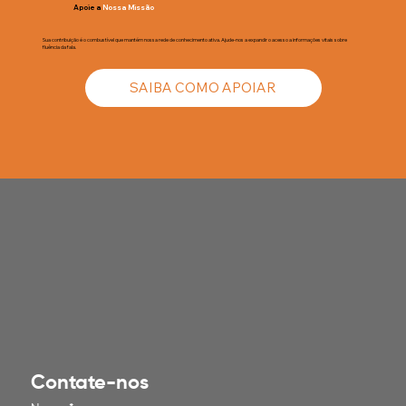
Apoie a
Nossa Missão
Sua contribuição é o combustível que mantém nossa rede de conhecimento ativa. Ajude-nos a expandir o acesso a informações vitais sobre
fluência da fala.
SAIBA COMO APOIAR
Contate-nos