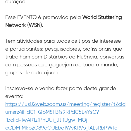
duração.
Esse EVENTO é promovido pela 
World Stuttering 
Network (WSN).
Tem atividades para todos os tipos de interesse 
e participantes: pesquisadores, profissionais que 
trabalham com Distúrbios de Fluência, conversas 
com pessoas que gaguejam de todo o mundo, 
grupos de auto ajuda.
Inscreva-se e venha fazer parte deste grande 
evento:
https://us02web.zoom.us/meeting/register/tZcld
umsrz4iHdC1-QbM8FBfs9RPdC5E4YsC?
fbclid=IwAR1zfPnDUi_JtIfUgw-MOj-
cCDM1Mkp2O89dOUEbo1WvKRVo_IALsRbPW1c