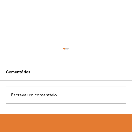
Comentários
Escreva um comentário
Gagueira Infantil - Atualização da
Prática Clínica Fonoaudiológica