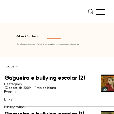
Artigos & Novidades
Conteúdos confiáveis sobre fluência da fala, pesquisas, eventos e recursos educacionais
Todos
Todos
Gagueira e bullying escolar (2)
Destaques
23 de set. de 2009
1 min de leitura
Eventos
Links
Bibliografias