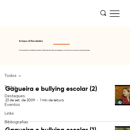
Artigos & Novidades
Conteúdos confiáveis sobre fluência da fala, pesquisas, eventos e recursos educacionais
Todos
Todos
Gagueira e bullying escolar (2)
Destaques
23 de set. de 2009
1 min de leitura
Eventos
Links
Bibliografias