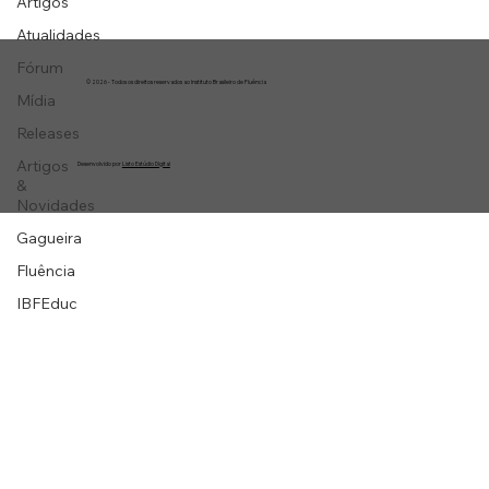
Artigos
Atualidades
Fórum
© 2026 - Todos os direitos reservados ao Instituto Brasileiro de Fluência
Mídia
Releases
Artigos
Desenvolvido por
Listo Estúdio Digital
&
Novidades
Gagueira
Fluência
IBFEduc