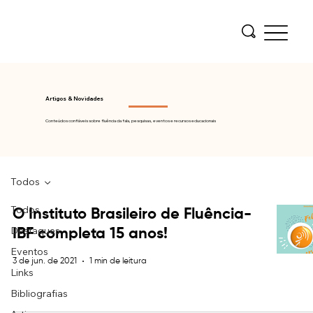
Artigos & Novidades
Conteúdos confiáveis sobre fluência da fala, pesquisas, eventos e recursos educacionais
Todos
Todos
O Instituto Brasileiro de Fluência-
Destaques
IBF completa 15 anos!
Eventos
3 de jun. de 2021
1 min de leitura
Links
Bibliografias