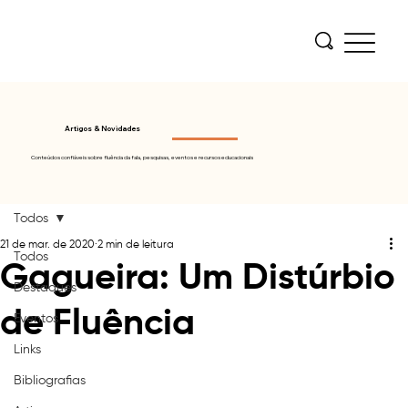
Artigos & Novidades
Conteúdos confiáveis sobre fluência da fala, pesquisas, eventos e recursos educacionais
Todos
21 de mar. de 2020
2 min de leitura
Todos
Gagueira: Um Distúrbio
Destaques
de Fluência
Eventos
Links
Bibliografias