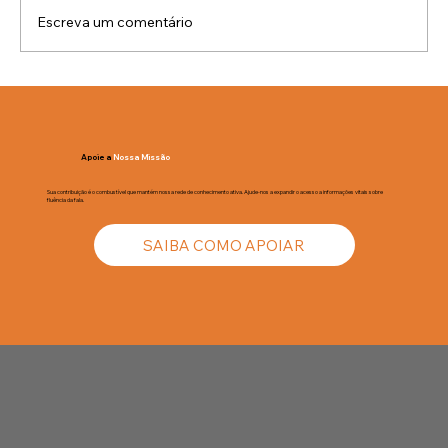
Escreva um comentário
Mitos e Verdades sobre a Gagueira -
Parte IV
Apoie a
Nossa Missão
Sua contribuição é o combustível que mantém nossa rede de conhecimento ativa. Ajude-nos a expandir o acesso a informações vitais sobre
fluência da fala.
SAIBA COMO APOIAR