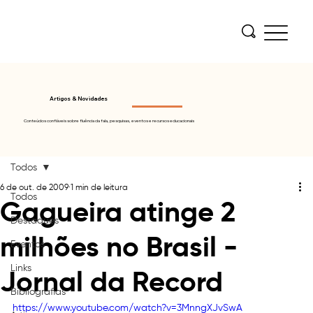
Artigos & Novidades
Conteúdos confiáveis sobre fluência da fala, pesquisas, eventos e recursos educacionais
Todos
6 de out. de 2009
1 min de leitura
Todos
Gagueira atinge 2
Destaques
milhões no Brasil -
Eventos
Links
Jornal da Record
Bibliografias
https://www.youtube.com/watch?v=3MnngXJvSwA