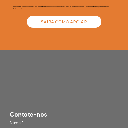
Sua contribuição é o combustível que mantém nossa rede de conhecimento ativa. Ajude-nos a expandir o acesso a informações vitais sobre
fluência da fala.
SAIBA COMO APOIAR
Contate-nos
Nome
*