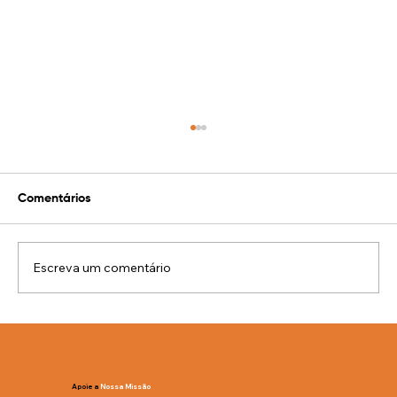
Comentários
Escreva um comentário
Mitos e Verdades sobre a Gagueira -
Parte IV
Apoie a
Nossa Missão