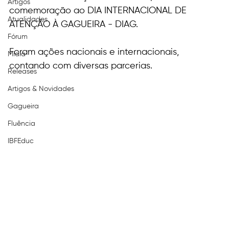
Artigos
comemoração ao DIA INTERNACIONAL DE 
Atualidades
ATENÇÃO À GAGUEIRA - DIAG.
Fórum
Foram ações nacionais e internacionais, 
Mídia
contando com diversas parcerias.
Releases
Artigos & Novidades
Gagueira
Fluência
IBFEduc