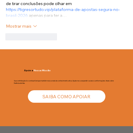
de tirar conclusões pode olhar em 
https://tigresortudo.vip/plataforma-de-apostas-segura-no-
brasil-2026
 apenas para ter a…
Mostrar mais
Curtir
Responder
Apoie a
Nossa Missão
Sua contribuição é o combustível que mantém nossa rede de conhecimento ativa. Ajude-nos a expandir o acesso a informações vitais sobre
fluência da fala.
SAIBA COMO APOIAR