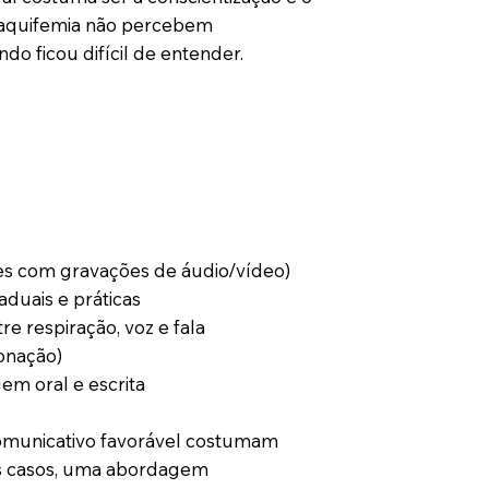
taquifemia não percebem
o ficou difícil de entender.
zes com gravações de áudio/vídeo)
aduais e práticas
e respiração, voz e fala
tonação)
em oral e escrita
comunicativo favorável costumam
uns casos, uma abordagem